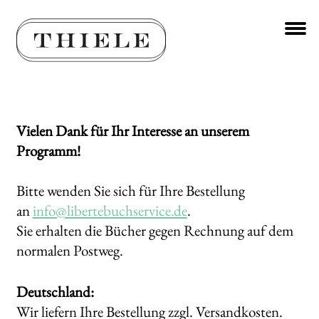
Zur
Zum
Navigation
Inhalt
springen
springen
Unt
BÜCHER
aus
Unt
AUTOR*INNEN
aus
Unt
Vielen Dank für Ihr Interesse an unserem
VERLAG
aus
Programm
!
AKTUELLES
Bitte wenden Sie sich für Ihre Bestellung
Unt
HANDEL
an
info@libertebuchservice.de
.
aus
Sie erhalten die Bücher gegen Rechnung auf dem
LIZENZEN | FOREIGN RIGHTS
normalen Postweg.
WEITERE VERLAGE
Deutschland:
Wir liefern Ihre Bestellung zzgl. Versandkosten.