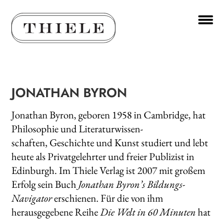
Zur
Zum
Navigation
Inhalt
springen
springen
Unt
BÜCHER
aus
Unt
AUTOR*INNEN
aus
JONATHAN BYRON
Unt
VERLAG
aus
Jonathan Byron, geboren 1958 in Cambridge, hat
AKTUELLES
Philosophie und Literaturwissen-
Unt
HANDEL
schaften, Geschichte und Kunst studiert und lebt
aus
heute als Privatgelehrter und freier Publizist in
LIZENZEN | FOREIGN RIGHTS
Edinburgh. Im Thiele Verlag ist 2007 mit großem
Erfolg sein Buch
Jonathan Byron’s Bildungs-
WEITERE VERLAGE
Navigator
erschienen. Für die von ihm
herausgegebene Reihe
Die Welt in 60 Minuten
hat