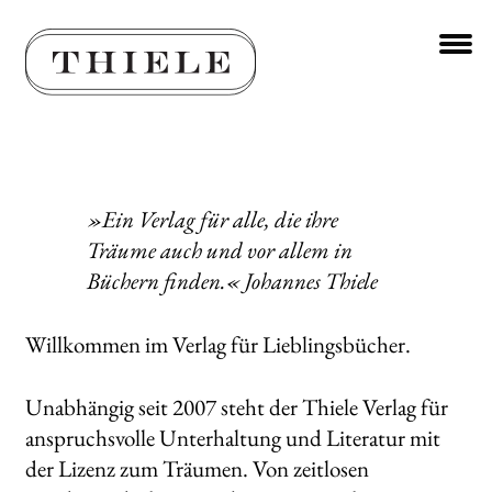
Zur
Zum
Navigation
Inhalt
springen
springen
Unt
BÜCHER
aus
Unt
AUTOR*INNEN
aus
Unt
VERLAG
»Ein Verlag für alle, die ihre
aus
Träume auch und vor allem in
Über uns
Büchern finden.« Johannes Thiele
Manuskripte
Willkommen im Verlag für Lieblingsbücher.
Kontakt
Unabhängig seit 2007 steht der Thiele Verlag für
Stellenangebote
anspruchsvolle Unterhaltung und Literatur mit
der Lizenz zum Träumen. Von zeitlosen
AKTUELLES