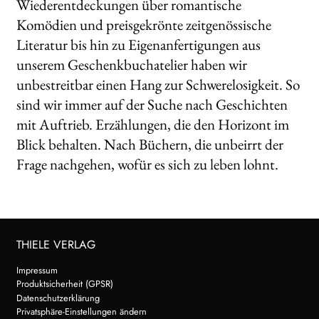
Wiederentdeckungen über romantische
Unt
HANDEL
Komödien und preisgekrönte zeitgenössische
aus
Literatur bis hin zu Eigenanfertigungen aus
LIZENZEN | FOREIGN RIGHTS
unserem Geschenkbuchatelier haben wir
unbestreitbar einen Hang zur Schwerelosigkeit. So
WEITERE VERLAGE
sind wir immer auf der Suche nach Geschichten
mit Auftrieb. Erzählungen, die den Horizont im
Blick behalten. Nach Büchern, die unbeirrt der
Search:
Frage nachgehen, wofür es sich zu leben lohnt.
THIELE VERLAG
Impressum
Produktsicherheit (GPSR)
Datenschutzerklärung
Privatsphäre-Einstellungen ändern