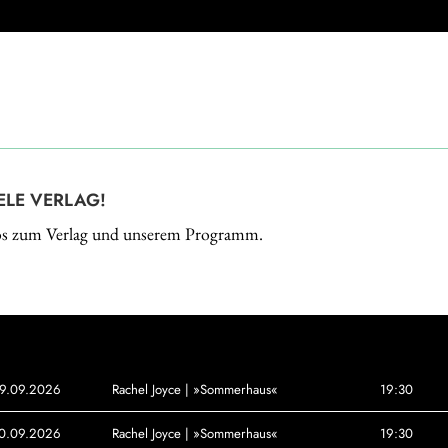
ELE VERLAG!
nfos zum Verlag und unserem Programm.
9.09.2026
Rachel Joyce | »Sommerhaus«
19:30
0.09.2026
Rachel Joyce | »Sommerhaus«
19:30