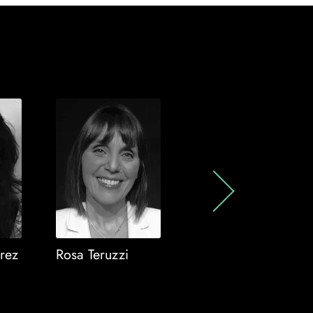
rez
Rosa Teruzzi
Shaun Bythell