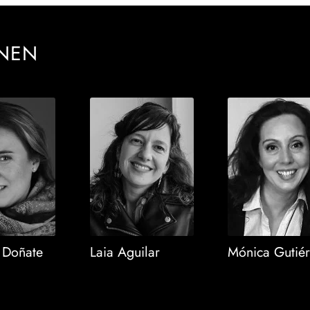
NNEN
 Doñate
Laia Aguilar
Mónica Gutiér