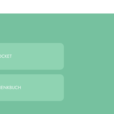
­CKET
HENK­BUCH