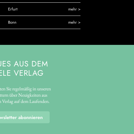
Erfurt
mehr >
Bonn
mehr >
UES AUS DEM
ELE VERLAG
ten Sie regelmäßig in unseren
tern über Neuigkeiten aus
 Verlag auf dem Laufenden.
wsletter abonnieren