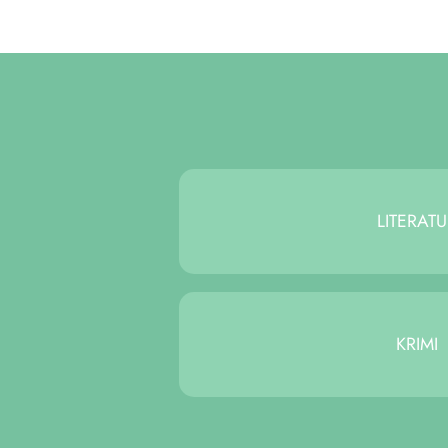
LI­TE­RA­T
KRIMI