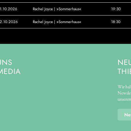
1.10.2026
Rachel Joyce | »Sommerhaus«
19:30
2.10.2026
Rachel Joyce | »Sommerhaus«
18:30
UNS
NE
MEDIA
THI
Wir hal
Newslet
unserem
Ne