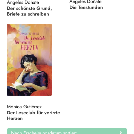
Ángeles Doñate
Ángeles Doñate
Die Teestunden
Der schönste Grund,
Briefe zu schreiben
Mónica Gutiérrez
Der Leseclub für verirrte
Herzen
Nach Erscheinungsdatum sortiert