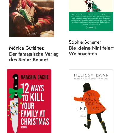
AKTUELLES
Unt
HANDEL
aus
LIZENZEN | FOREIGN RIGHTS
Sophie Scherrer
Mónica Gutiérrez
Die kleine Nini feiert
WEITERE VERLAGE
Weihnachten
Der fantastische Verlag
des Señor Bennet
Search: