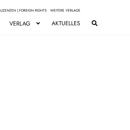
LIZENZEN | FOREIGN RIGHTS
WEITERE VERLAGE
Zur
Zum
Navigation
Inhalt
AKTUELLES
VERLAG
springen
springen