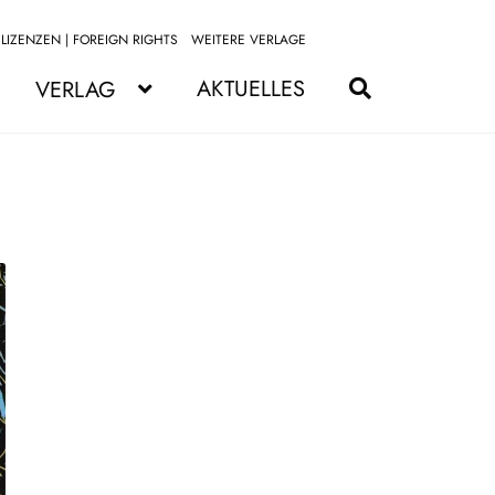
LIZENZEN | FOREIGN RIGHTS
WEITERE VERLAGE
Zur
Zum
Navigation
Inhalt
AKTUELLES
VERLAG
springen
springen