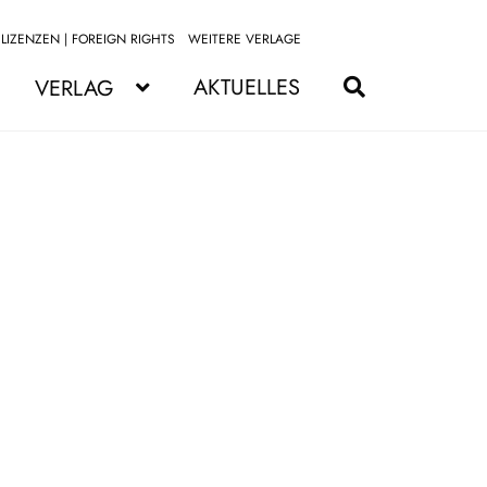
LIZENZEN | FOREIGN RIGHTS
WEITERE VERLAGE
Zur
Zum
Navigation
Inhalt
AKTUELLES
VERLAG
springen
springen