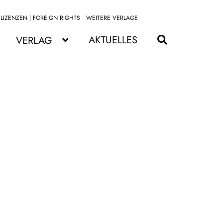
LIZENZEN | FOREIGN RIGHTS
WEITERE VERLAGE
Zur
Zum
Navigation
Inhalt
AKTUELLES
VERLAG
springen
springen