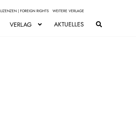
LIZENZEN | FOREIGN RIGHTS
WEITERE VERLAGE
Zur
Zum
Navigation
Inhalt
AKTUELLES
VERLAG
springen
springen