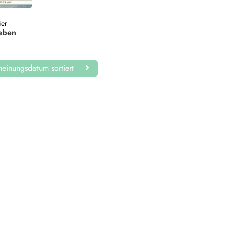
ier
Leben
einungsdatum sortiert