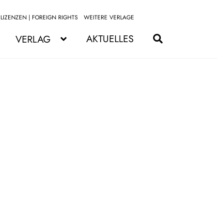
LIZENZEN | FOREIGN RIGHTS
WEITERE VERLAGE
Zur
Zum
Navigation
Inhalt
AKTUELLES
VERLAG
springen
springen