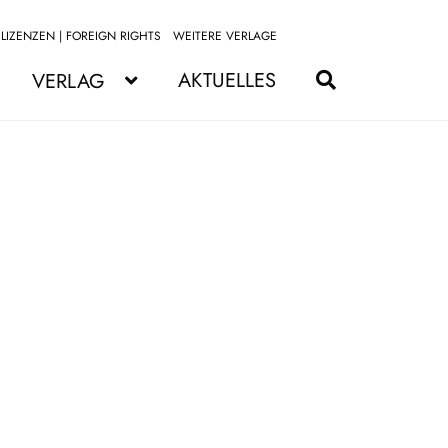
LIZENZEN | FOREIGN RIGHTS
WEITERE VERLAGE
Zur
Zum
Navigation
Inhalt
AKTUELLES
VERLAG
springen
springen