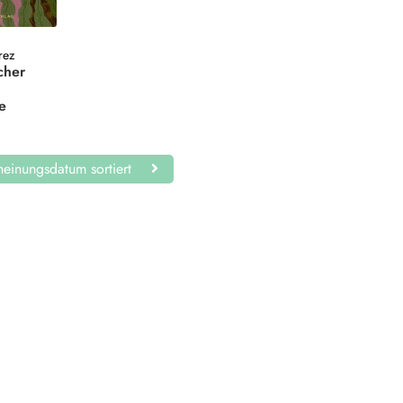
rez
cher
t
e
einungsdatum sortiert