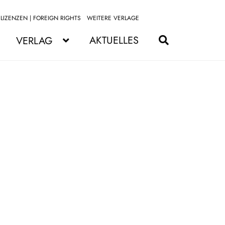
LIZENZEN | FOREIGN RIGHTS
WEITERE VERLAGE
Zur
Zum
Navigation
Inhalt
AKTUELLES
VERLAG
springen
springen