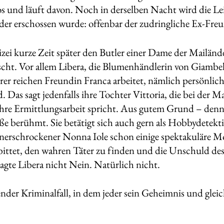
los und läuft davon. Noch in derselben Nacht wird die L
der erschossen wurde: offenbar der zudringliche Ex-Fre
lizei kurze Zeit später den Butler einer Dame der Mailänd
ascht. Vor allem Libera, die Blumenhändlerin von Giambell
ihrer reichen Freundin Franca arbeitet, nämlich persönlic
 Das sagt jedenfalls ihre Tochter Vittoria, die bei der M
ihre Ermittlungsarbeit spricht. Aus gutem Grund – denn L
ße berühmt. Sie betätigt sich auch gern als Hobbydetek
unerschrockener Nonna Iole schon einige spektakuläre Mor
 bittet, den wahren Täter zu finden und die Unschuld de
sagte Libera nicht Nein. Natürlich nicht.
nder Kriminalfall, in dem jeder sein Geheimnis und glei