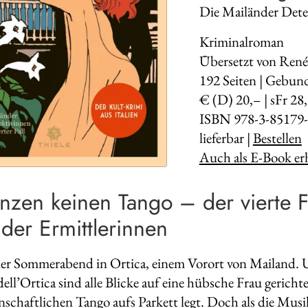
Die Mailänder Detek
Kriminalroman
Übersetzt von René
192
Seiten | Gebun
€ (D) 20,– | sFr 28
ISBN 978-3-85179-
lieferbar |
Bestellen
Auch als E-Book erh
anzen keinen Tango – der vierte Fa
der Ermittlerinnen
er Sommerabend in Ortica, einem Vorort von Mailand. 
dell’Ortica sind alle Blicke auf eine hübsche Frau gerich
enschaftlichen Tango aufs Parkett legt. Doch als die Mus