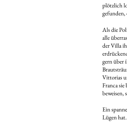
plötzlich 
gefunden, 
Als die Po
alle überr
der Villa 
erdrückend.
gern über 
Brautsträu
Vittorias 
Franca sie
beweisen, 
Ein spanne
Lügen hat.