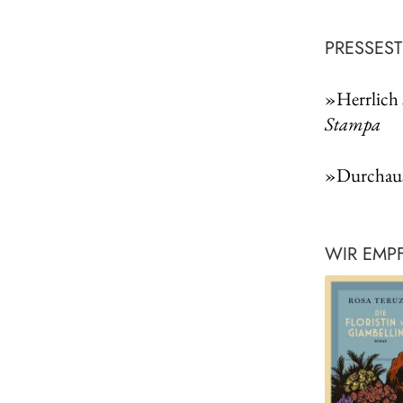
PRESSES
»Herrlich 
Stampa
»Durchaus
WIR EMP