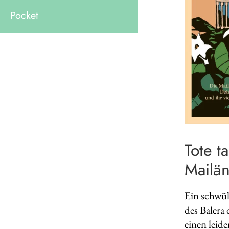
Pocket
Tote t
Mailän
Ein schwül
des Balera 
einen leid