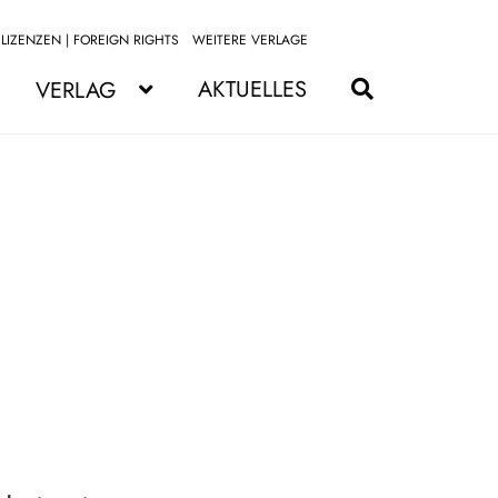
LIZENZEN | FOREIGN RIGHTS
WEITERE VERLAGE
Zur
Zum
Navigation
Inhalt
AKTUELLES
VERLAG
springen
springen