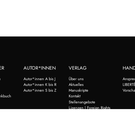
ER
AUTOR*INNEN
VERLAG
HAN
u
Autor*innen A bis J
Über uns
Anspre
Autor*innen K bis R
Aktuelles
LIBERTÉ
Autor*innen S bis Z
Manuskripte
Vorsch
nkbuch
Kontakt
Stellenangebote
Lizenzen | Foreign Rights