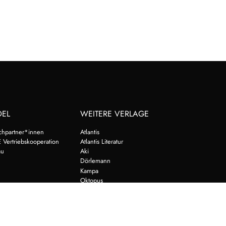
DEL
WEITERE VERLAGE
chpartner*innen
Atlantis
 Vertriebskooperation
Atlantis Literatur
au
Aki
Dörlemann
Kampa
Oktopus
Schöffling
Jung und Jung