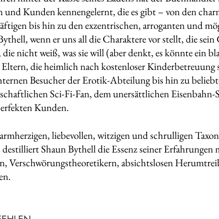
und Kunden kennengelernt, die es gibt – von den char
äftigen bis hin zu den exzentrischen, arroganten und mög
ythell, wenn er uns all die Charaktere vor stellt, die se
 die nicht weiß, was sie will (aber denkt, es könnte ein b
n Eltern, die heimlich nach kostenloser Kinderbetreuung
ternen Besucher der Erotik-Abteilung bis hin zu belieb
schaftlichen Sci-Fi-Fan, dem unersättlichen Eisenbah
perfekten Kunden.
warmherzigen, liebevollen, witzigen und schrulligen Tax
destilliert Shaun Bythell die Essenz seiner Erfahrungen
n, Verschwörungstheoretikern, absichtslosen Herumtrei
en.