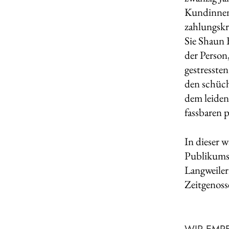
Kundinnen 
zahlungskr
Sie Shaun B
der Person,
gestresste
den schüch
dem leiden
fassbaren 
In dieser 
Publikums 
Langweiler
Zeitgenoss