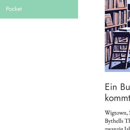
Pocket
Ein B
kommt
Wigtown, S
Bythells T
zwanzig Ja