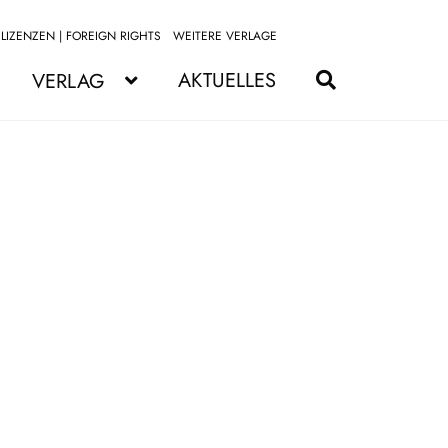
LIZENZEN | FOREIGN RIGHTS
WEITERE VERLAGE
Zur
Zum
Navigation
Inhalt
AKTUELLES
VERLAG
springen
springen