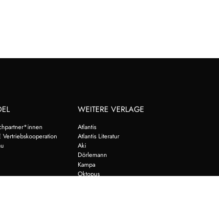
DEL
WEITERE VERLAGE
chpartner*innen
Atlantis
 Vertriebskooperation
Atlantis Literatur
au
Aki
Dörlemann
Kampa
Oktopus
Schöffling
Jung und Jung