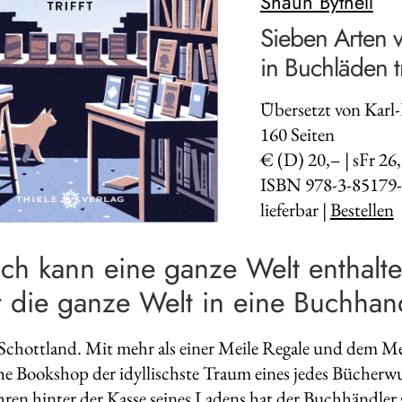
Shaun Bythell
Sieben Arten 
in Buchläden tr
Übersetzt von Karl
160
Seiten
€ (D) 20,– | sFr 26
ISBN 978-3-85179-
lieferbar |
Bestellen
uch kann eine ganze Welt enthal
 die ganze Welt in eine Buchhan
chottland. Mit mehr als einer Meile Regale und dem Mee
he Bookshop der idyllischste Traum eines jedes Bücherw
hren hinter der Kasse seines Ladens hat der Buchhändler 