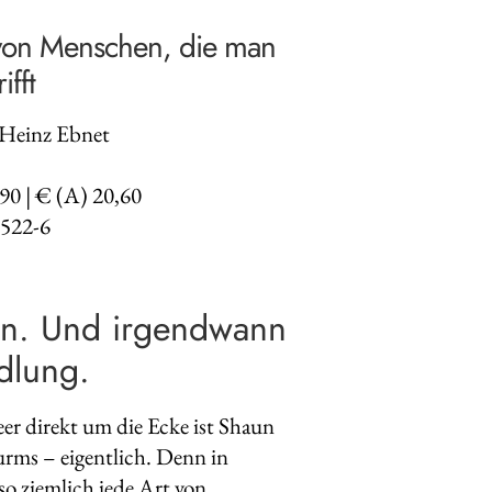
von Menschen, die man
ifft
-Heinz Ebnet
,90 | € (A) 20,60
522-6
ten. Und irgendwann
dlung.
r direkt um die Ecke ist Shaun
urms – eigentlich. Denn in
so ziemlich jede Art von