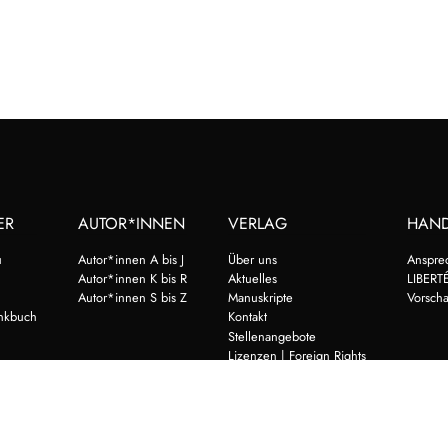
ER
AUTOR*INNEN
VERLAG
HAN
u
Autor*innen A bis J
Über uns
Anspre
Autor*innen K bis R
Aktuelles
LIBERTÉ
Autor*innen S bis Z
Manuskripte
Vorsch
nkbuch
Kontakt
Stellenangebote
Lizenzen | Foreign Rights