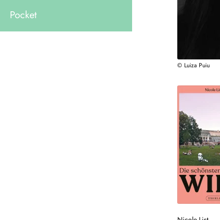
Pocket
© Luiza Puiu
Nicole List