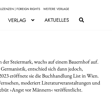
LIZENZEN | FOREIGN RIGHTS
WEITERE VERLAGE
Zur
Zum
Navigation
Inhalt
AKTUELLES
VERLAG
springen
springen
in der Steiermark, wuchs auf einem Bauernhof auf.
 Germanistik, entschied sich dann jedoch,
023 eröffnete sie die Buchhandlung List in Wien.
 Fernsehen, moderiert Literaturveranstaltungen und
ebüt ›Angst vor Männern‹ veröffentlicht.