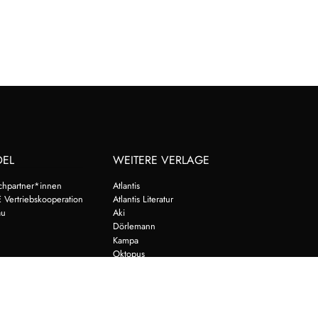
DEL
WEITERE VERLAGE
chpartner*innen
Atlantis
 Vertriebskooperation
Atlantis Literatur
au
Aki
Dörlemann
Kampa
Oktopus
Schöffling
Jung und Jung