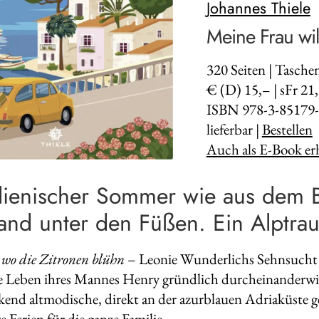
Johannes Thiele
Meine Frau will
320
Seiten | Tasch
€ (D) 15,– | sFr 21
ISBN 978-3-85179-
lieferbar |
Bestellen
Auch als E-Book erh
alienischer Sommer wie aus dem 
and unter den Füßen. Ein Alptra
wo die Zitronen blühn
– Leonie Wunderlichs Sehnsucht s
e Leben ihres Mannes Henry gründlich durcheinanderwi
kend altmodische, direkt an der azurblauen Adriaküste g
 Ferien für die ganze Familie.