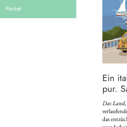
Pocket
Ein it
pur. S
Das Land, 
verlaufend
das entzüc
wunderbare