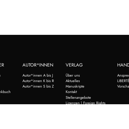
ER
AUTOR*INNEN
VERLAG
HAN
u
Autor*innen A bis J
Über uns
Anspre
Autor*innen K bis R
Aktuelles
LIBERTÉ
Autor*innen S bis Z
Manuskripte
Vorsch
nkbuch
Kontakt
Stellenangebote
Lizenzen | Foreign Rights