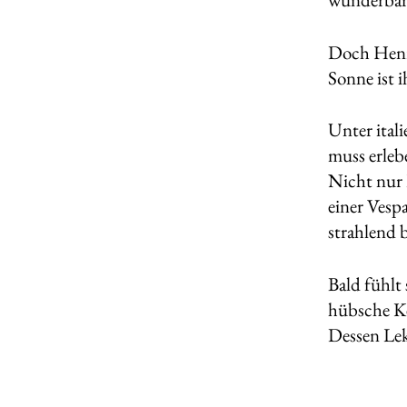
Doch Henry
Sonne ist i
Unter ita
muss erlebe
Nicht nur 
einer Vesp
strahlend 
Bald fühlt
hübsche Ke
Dessen Le