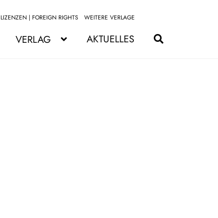
LIZENZEN | FOREIGN RIGHTS
WEITERE VERLAGE
Zur
Zum
Navigation
Inhalt
AKTUELLES
VERLAG
springen
springen